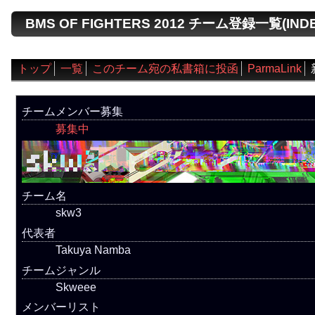
BMS OF FIGHTERS 2012 チーム登録一覧(INDEX
トップ
一覧
このチーム宛の私書箱に投函
ParmaLink
チームメンバー募集
募集中
チーム名
skw3
代表者
Takuya Namba
チームジャンル
Skweee
メンバーリスト