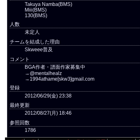
Takuya Namba(BMS)
Miii(BMS)
130(BMS)
人数
未定人
チームを結成した理由
Skweee普及
コメント
BGA作者・譜面作家募集中
→@mentalhealz
→1994athame[skw3]gmail.com
登録
2012/06/29(金) 23:38
最終更新
2012/08/27(月) 18:46
参照回数
1786